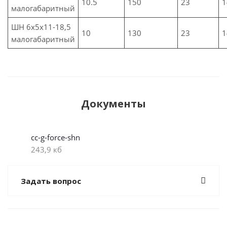
10.5
150
23
1
малогабаритный
ШН 6x5x11-18,5
10
130
23
1
малогабаритный
Документы
cc-g-force-shn
243,9 кб
Задать вопрос