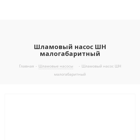
Шламовый насос ШН
малогабаритный
Главная
-
Шламовые насосы
-
Шламовый насос ШН
малогабаритный